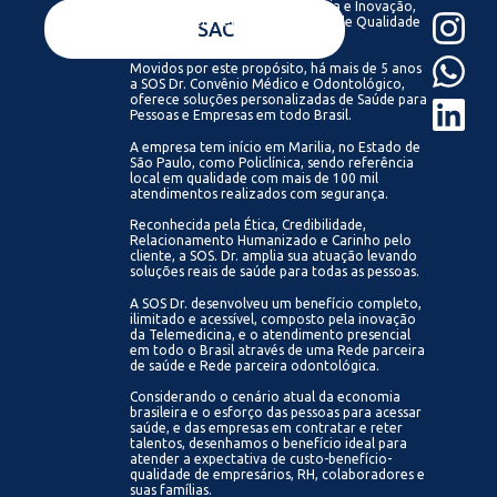
Acreditamos que com Tecnologia e Inovação,
todos podem ter acesso a Saúde de Qualidade
VENDAS
SAC
Sempre.
Movidos por este propósito, há mais de 5 anos
a SOS Dr. Convênio Médico e Odontológico,
oferece soluções personalizadas de Saúde para
Pessoas e Empresas em todo Brasil.
A empresa tem início em Marilia, no Estado de
São Paulo, como Policlínica, sendo referência
local em qualidade com mais de 100 mil
atendimentos realizados com segurança.
Reconhecida pela Ética, Credibilidade,
Relacionamento Humanizado e Carinho pelo
cliente, a SOS. Dr. amplia sua atuação levando
soluções reais de saúde para todas as pessoas.
A SOS Dr. desenvolveu um benefício completo,
ilimitado e acessível, composto pela inovação
da Telemedicina, e o atendimento presencial
em todo o Brasil através de uma Rede parceira
de saúde e Rede parceira odontológica.
Considerando o cenário atual da economia
brasileira e o esforço das pessoas para acessar
saúde, e das empresas em contratar e reter
talentos, desenhamos o benefício ideal para
atender a expectativa de custo-benefício-
qualidade de empresários, RH, colaboradores e
suas famílias.