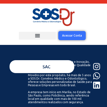
Acessar Conta
Acreditamos que com Tecnologia e Inovação,
todos podem ter acesso a Saúde de Qualidade
VENDAS
SAC
Sempre.
Movidos por este propósito, há mais de 5 anos
a SOS Dr. Convênio Médico e Odontológico,
oferece soluções personalizadas de Saúde para
Pessoas e Empresas em todo Brasil.
A empresa tem início em Marilia, no Estado de
São Paulo, como Policlínica, sendo referência
local em qualidade com mais de 100 mil
atendimentos realizados com segurança.