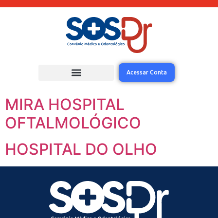
Acessar Conta
MIRA HOSPITAL
OFTALMOLÓGICO
HOSPITAL DO OLHO