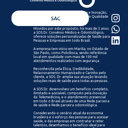
Acreditamos que com Tecnologia e Inovação,
todos podem ter acesso a Saúde de Qualidade
VENDAS
SAC
Sempre.
Movidos por este propósito, há mais de 5 anos
a SOS Dr. Convênio Médico e Odontológico,
oferece soluções personalizadas de Saúde para
Pessoas e Empresas em todo Brasil.
A empresa tem início em Marilia, no Estado de
São Paulo, como Policlínica, sendo referência
local em qualidade com mais de 100 mil
atendimentos realizados com segurança.
Reconhecida pela Ética, Credibilidade,
Relacionamento Humanizado e Carinho pelo
cliente, a SOS. Dr. amplia sua atuação levando
soluções reais de saúde para todas as pessoas.
A SOS Dr. desenvolveu um benefício completo,
ilimitado e acessível, composto pela inovação
da Telemedicina, e o atendimento presencial
em todo o Brasil através de uma Rede parceira
de saúde e Rede parceira odontológica.
Considerando o cenário atual da economia
brasileira e o esforço das pessoas para acessar
saúde, e das empresas em contratar e reter
talentos, desenhamos o benefício ideal para