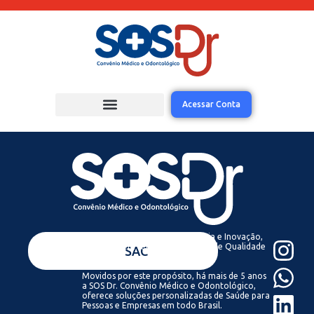
Acessar Conta
Acreditamos que com Tecnologia e Inovação,
todos podem ter acesso a Saúde de Qualidade
VENDAS
SAC
Sempre.
Movidos por este propósito, há mais de 5 anos
a SOS Dr. Convênio Médico e Odontológico,
oferece soluções personalizadas de Saúde para
Pessoas e Empresas em todo Brasil.