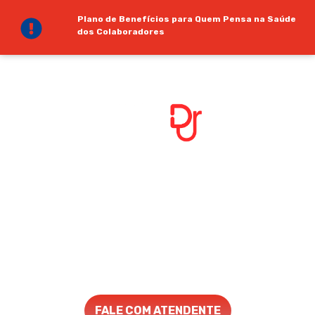
Plano de Benefícios para Quem Pensa na Saúde
dos Colaboradores
CONSULTAS POR MENOS DE
R$1 AO DIA
Por Apenas R$24,90 ao Mês, Seus
Colaboradores Têm Acesso à
Consultas Ilimitadas, Presenciais
ou Online
Com o Plano de Benefícios da Rede SOS Dr., a Taxa de Faltas
é Reduzida, Aumentando a Produtividade da Sua Equipe de
Forma Acessível
FALE COM ATENDENTE