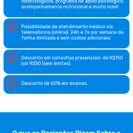
odontológicos, programa de apoio psicológico,
acompanhamento nutricional e muito mais!
Possibilidade de atendimento médico via
telemedicina (online), 24h e 7x por semana de
forma ilimitada e sem custos adicionais;
Desconto em consultas presenciais: de R$150
por R$50 (sem limites).
Desconto de 60% em exames.