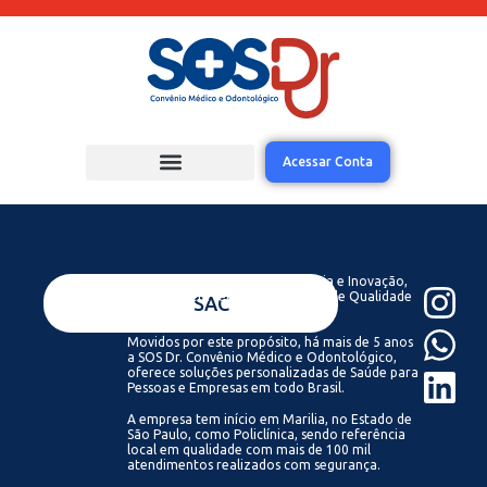
Acessar Conta
Acreditamos que com Tecnologia e Inovação,
todos podem ter acesso a Saúde de Qualidade
VENDAS
SAC
Sempre.
Movidos por este propósito, há mais de 5 anos
a SOS Dr. Convênio Médico e Odontológico,
oferece soluções personalizadas de Saúde para
Pessoas e Empresas em todo Brasil.
A empresa tem início em Marilia, no Estado de
São Paulo, como Policlínica, sendo referência
local em qualidade com mais de 100 mil
atendimentos realizados com segurança.