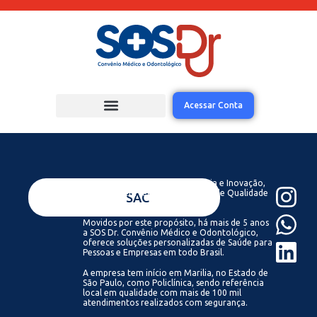
Acessar Conta
Acreditamos que com Tecnologia e Inovação,
todos podem ter acesso a Saúde de Qualidade
VENDAS
SAC
Sempre.
Movidos por este propósito, há mais de 5 anos
a SOS Dr. Convênio Médico e Odontológico,
oferece soluções personalizadas de Saúde para
Pessoas e Empresas em todo Brasil.
A empresa tem início em Marilia, no Estado de
São Paulo, como Policlínica, sendo referência
local em qualidade com mais de 100 mil
atendimentos realizados com segurança.