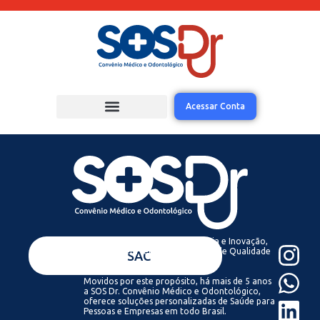
Acessar Conta
Acreditamos que com Tecnologia e Inovação,
todos podem ter acesso a Saúde de Qualidade
VENDAS
SAC
Sempre.
Movidos por este propósito, há mais de 5 anos
a SOS Dr. Convênio Médico e Odontológico,
oferece soluções personalizadas de Saúde para
Pessoas e Empresas em todo Brasil.