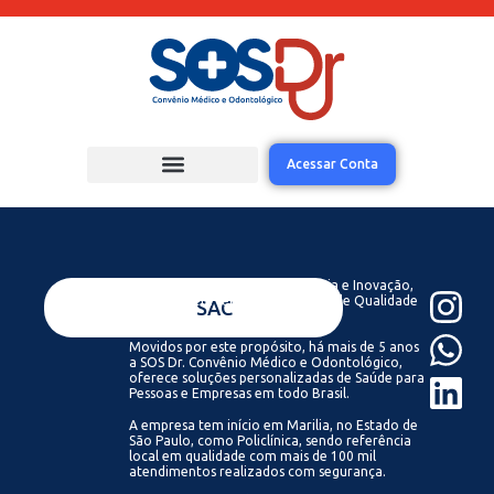
Acessar Conta
Acreditamos que com Tecnologia e Inovação,
todos podem ter acesso a Saúde de Qualidade
VENDAS
SAC
Sempre.
Movidos por este propósito, há mais de 5 anos
a SOS Dr. Convênio Médico e Odontológico,
oferece soluções personalizadas de Saúde para
Pessoas e Empresas em todo Brasil.
A empresa tem início em Marilia, no Estado de
São Paulo, como Policlínica, sendo referência
local em qualidade com mais de 100 mil
atendimentos realizados com segurança.