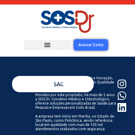
Acessar Conta
Acreditamos que com Tecnologia e Inovação,
todos podem ter acesso a Saúde de Qualidade
VENDAS
SAC
Sempre.
Movidos por este propósito, há mais de 5 anos
a SOS Dr. Convênio Médico e Odontológico,
oferece soluções personalizadas de Saúde para
Pessoas e Empresas em todo Brasil.
A empresa tem início em Marilia, no Estado de
São Paulo, como Policlínica, sendo referência
local em qualidade com mais de 100 mil
atendimentos realizados com segurança.