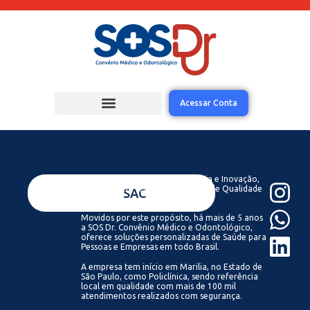
Acessar Conta
Acreditamos que com Tecnologia e Inovação,
todos podem ter acesso a Saúde de Qualidade
VENDAS
SAC
Sempre.
Movidos por este propósito, há mais de 5 anos
a SOS Dr. Convênio Médico e Odontológico,
oferece soluções personalizadas de Saúde para
Pessoas e Empresas em todo Brasil.
A empresa tem início em Marilia, no Estado de
São Paulo, como Policlínica, sendo referência
local em qualidade com mais de 100 mil
atendimentos realizados com segurança.