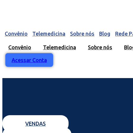
Ir
para
o
conteúdo
Convênio
Telemedicina
Sobre nós
Blog
Rede P
Convênio
Telemedicina
Sobre nós
Blo
Acessar Conta
VENDAS