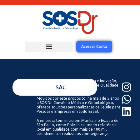
Acessar Conta
Acreditamos que com Tecnologia e Inovação,
todos podem ter acesso a Saúde de Qualidade
VENDAS
SAC
Sempre.
Movidos por este propósito, há mais de 5 anos
a SOS Dr. Convênio Médico e Odontológico,
oferece soluções personalizadas de Saúde para
Pessoas e Empresas em todo Brasil.
A empresa tem início em Marilia, no Estado de
São Paulo, como Policlínica, sendo referência
local em qualidade com mais de 100 mil
atendimentos realizados com segurança.