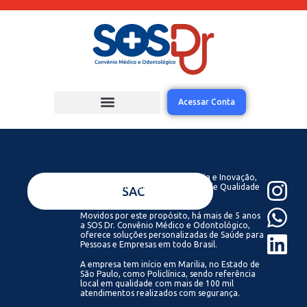
Acessar Conta
Acreditamos que com Tecnologia e Inovação,
todos podem ter acesso a Saúde de Qualidade
VENDAS
SAC
Sempre.
Movidos por este propósito, há mais de 5 anos
a SOS Dr. Convênio Médico e Odontológico,
oferece soluções personalizadas de Saúde para
Pessoas e Empresas em todo Brasil.
A empresa tem início em Marilia, no Estado de
São Paulo, como Policlínica, sendo referência
local em qualidade com mais de 100 mil
atendimentos realizados com segurança.