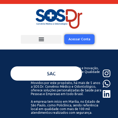
Acessar Conta
Acreditamos que com Tecnologia e Inovação,
todos podem ter acesso a Saúde de Qualidade
VENDAS
SAC
Sempre.
Movidos por este propósito, há mais de 5 anos
a SOS Dr. Convênio Médico e Odontológico,
oferece soluções personalizadas de Saúde para
Pessoas e Empresas em todo Brasil.
A empresa tem início em Marilia, no Estado de
São Paulo, como Policlínica, sendo referência
local em qualidade com mais de 100 mil
atendimentos realizados com segurança.