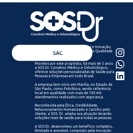
Acreditamos que com Tecnologia e Inovação,
todos podem ter acesso a Saúde de Qualidade
VENDAS
SAC
Sempre.
Movidos por este propósito, há mais de 5 anos
a SOS Dr. Convênio Médico e Odontológico,
oferece soluções personalizadas de Saúde para
Pessoas e Empresas em todo Brasil.
A empresa tem início em Marilia, no Estado de
São Paulo, como Policlínica, sendo referência
local em qualidade com mais de 100 mil
atendimentos realizados com segurança.
Reconhecida pela Ética, Credibilidade,
Relacionamento Humanizado e Carinho pelo
cliente, a SOS. Dr. amplia sua atuação levando
soluções reais de saúde para todas as pessoas.
A SOS Dr. desenvolveu um benefício completo,
ilimitado e acessível, composto pela inovação