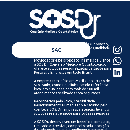
Acreditamos que com Tecnologia e Inovação,
todos podem ter acesso a Saúde de Qualidade
VENDAS
SAC
Sempre.
Movidos por este propósito, há mais de 5 anos
a SOS Dr. Convênio Médico e Odontológico,
oferece soluções personalizadas de Saúde para
Pessoas e Empresas em todo Brasil.
A empresa tem início em Marilia, no Estado de
São Paulo, como Policlínica, sendo referência
local em qualidade com mais de 100 mil
atendimentos realizados com segurança.
Reconhecida pela Ética, Credibilidade,
Relacionamento Humanizado e Carinho pelo
cliente, a SOS. Dr. amplia sua atuação levando
soluções reais de saúde para todas as pessoas.
A SOS Dr. desenvolveu um benefício completo,
ilimitado e acessível, composto pela inovação
da Telemedicina, e o atendimento presencial