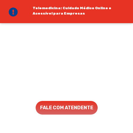
Telemedicina: Cuidado Médico Online e
Acessível para Empresas
Cuide da Saúde dos Seus
Colaboradores de Forma Rápida e
Eficiente com a Telemedicina SOS
Dr.
Com a Telemedicina 24h por Dia e 7x por
Semana, Você Reduz a Taxa de Faltas e
Aumenta a Produtividade da Equipe de
Forma Acessível
FALE COM ATENDENTE
Atenção: a telemedicina é a prestação remota de serviços de saúde e,
por conta disso, necessita de acesso à internet para atendimento.