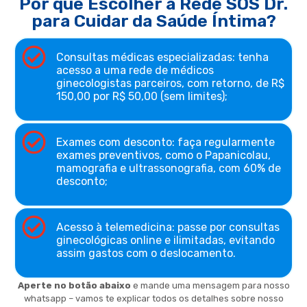
Por que Escolher a Rede SOS Dr.
para Cuidar da Saúde Íntima?
Consultas médicas especializadas: tenha
acesso a uma rede de médicos
ginecologistas parceiros, com retorno, de R$
150,00 por R$ 50,00 (sem limites);
Exames com desconto: faça regularmente
exames preventivos, como o Papanicolau,
mamografia e ultrassonografia, com 60% de
desconto;
Acesso à telemedicina: passe por consultas
ginecológicas online e ilimitadas, evitando
assim gastos com o deslocamento.
Aperte no botão abaixo
e mande uma mensagem para
nosso
whatsapp – vamos te explicar todos os detalhes sobre nosso