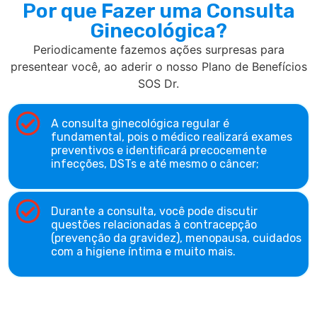
Por que Fazer uma Consulta
Ginecológica?
Periodicamente fazemos ações surpresas para
presentear você, ao aderir o nosso Plano de Benefícios
SOS Dr.
A consulta ginecológica regular é
fundamental, pois o médico realizará exames
preventivos e identificará precocemente
infecções, DSTs e até mesmo o câncer;
Durante a consulta, você pode discutir
questões relacionadas à contracepção
(prevenção da gravidez), menopausa, cuidados
com a higiene íntima e muito mais.