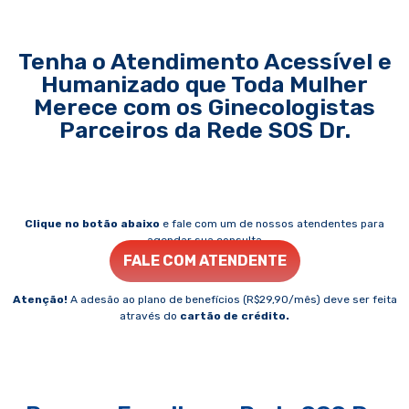
Tenha o Atendimento Acessível e
Humanizado que Toda Mulher
Merece com os Ginecologistas
Parceiros da Rede SOS Dr.
Cuide da Saúde Feminina em Todas as Fases da Vida e
Previna Variadas Doenças por apenas R$29,90 ao Mês +
Desconto em Consultas Ginecológicas Presenciais
Clique no botão abaixo
e fale com um de nossos atendentes para
agendar sua consulta
FALE COM ATENDENTE
Atenção!
A adesão ao plano de benefícios (R$29,90/mês) deve ser feita
através do
cartão de crédito.