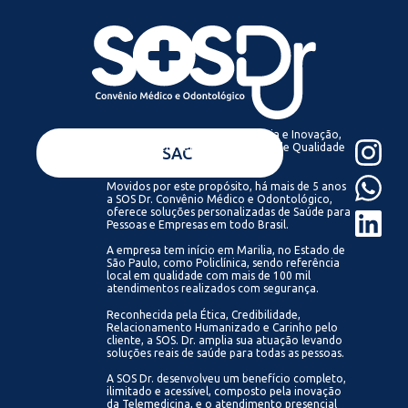
Acreditamos que com Tecnologia e Inovação,
todos podem ter acesso a Saúde de Qualidade
VENDAS
SAC
Sempre.
Movidos por este propósito, há mais de 5 anos
a SOS Dr. Convênio Médico e Odontológico,
oferece soluções personalizadas de Saúde para
Pessoas e Empresas em todo Brasil.
A empresa tem início em Marilia, no Estado de
São Paulo, como Policlínica, sendo referência
local em qualidade com mais de 100 mil
atendimentos realizados com segurança.
Reconhecida pela Ética, Credibilidade,
Relacionamento Humanizado e Carinho pelo
cliente, a SOS. Dr. amplia sua atuação levando
soluções reais de saúde para todas as pessoas.
A SOS Dr. desenvolveu um benefício completo,
ilimitado e acessível, composto pela inovação
da Telemedicina, e o atendimento presencial